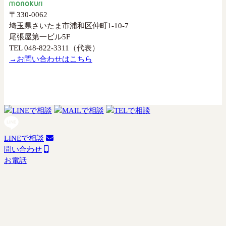
a
〒330-0062
v
埼玉県さいたま市浦和区仲町1-10-7
i
尾張屋第一ビル5F
TEL 048-822-3311（代表）
g
→お問い合わせはこちら
a
t
i
o
n
LINEで相談
問い合わせ
お電話