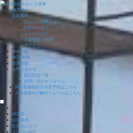
HOME
会社案内
ものくり商事とは
社長あいさつ
メンバー紹介
企業理念・概要
アクセス
事例一覧
MOD事例
採用情報
お問い合わせ
電話窓口一覧
お問い合わせフォーム
仲介業者様向け
内見予約はこちら
入居者様向け
解約フォームはこちら
HOME
会社案内
社長あいさつ
メンバー紹介