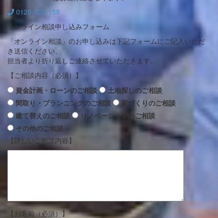
0120-522-158
オンライン相談申し込みフォーム
「オンライン相談」のお申し込みは下記フォームにご記入いただ
き送信ください。
担当者より折り返しご連絡させていただきます。
【ご相談内容（必須）】
資金計画・ローンのご相談
土地探しのご相談
間取り・プランニングのご相談
家づくりのご相談
建て替えのご相談
リノベーションのご相談
その他のご相談
【詳しいご相談内容】
【お名前（必須）】