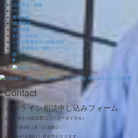
企業理念・概要
アクセス
事例一覧
MOD事例
採用情報
お問い合わせ
＞仲介業者様向け内見予約
＞入居者様向け解約フォーム
Skip
Contact
to
content
オンライン相談申し込みフォーム
お問い合わせ総合窓口（フリーダイヤル）
10:00~18:00（水・日定休日）
※12:00〜13:00はお昼休憩となります。