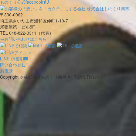
ものくり公式facebook
〒330-0062
埼玉県さいたま市浦和区仲町1-10-7
尾張屋第一ビル5F
TEL 048-822-3311（代表）
→お問い合わせはこちら
LINEで相談
問い合わせ
お電話
Copyright © 株式会社ものくり商事 All Rights Reserved.