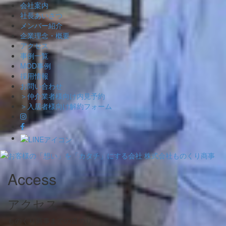
会社案内
社長あいさつ
メンバー紹介
企業理念・概要
アクセス
事例一覧
MOD事例
採用情報
お問い合わせ
＞仲介業者様向け内見予約
＞入居者様向け解約フォーム
Skip
Access
to
content
アクセス
ものくり商事までの道のり