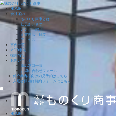
HOME
会社案内
ものくり商事とは
社長あいさつ
メンバー紹介
企業理念・概要
アクセス
事例一覧
MOD事例
採用情報
お問い合わせ
電話窓口一覧
お問い合わせフォーム
仲介業者様向け
内見予約はこちら
入居者様向け
解約フォームはこちら
HOME