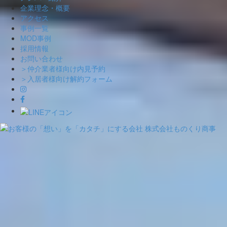
企業理念・概要
アクセス
事例一覧
MOD事例
採用情報
お問い合わせ
＞仲介業者様向け内見予約
＞入居者様向け解約フォーム
Skip
to
content