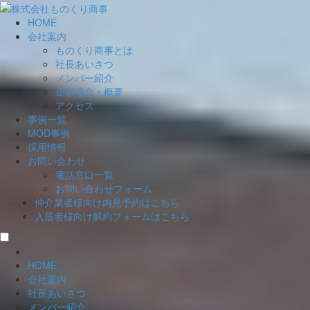
HOME
会社案内
ものくり商事とは
社長あいさつ
メンバー紹介
企業理念・概要
アクセス
事例一覧
MOD事例
採用情報
お問い合わせ
電話窓口一覧
お問い合わせフォーム
仲介業者様向け
内見予約はこちら
入居者様向け
解約フォームはこちら
HOME
会社案内
社長あいさつ
メンバー紹介