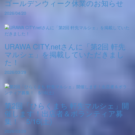
ゴールデンウィーク休業のお知らせ
2026/04/20
URAWA CITY.netさんに「第2回 軒先
マルシェ」を掲載していただきまし
た！
2026/03/29
第2回「ひらくまち 軒先マルシェ」開
催します！出店者＆ボランティア募
集！ 5/16(土)
2026/03/29