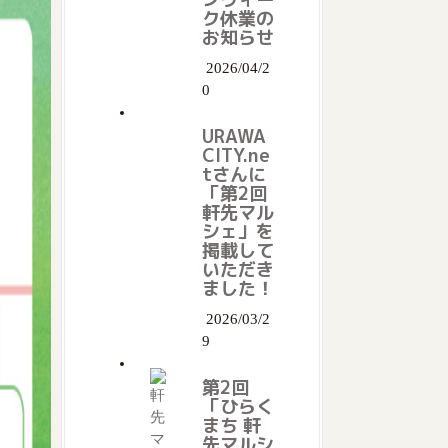
ク休業の
お知らせ
2026/04/2
0
URAWA
CITY.ne
tさんに
「第2回
軒先マル
シェ」を
掲載して
いただき
ました！
2026/03/2
9
第2回
「ひらく
まち 軒
先マルシ