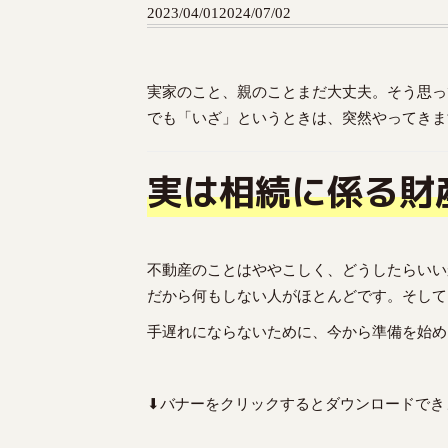
t
2023/04/01
2024/07/02
o
c
o
n
実家のこと、親のことまだ大丈夫。そう思っ
t
でも「いざ」というときは、突然やってきま
e
n
実は相続に係る財
t
不動産のことはややこしく、どうしたらいい
だから何もしない人がほとんどです。そして
手遅れにならないために、今から準備を始め
⬇バナーをクリックするとダウンロードでき