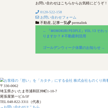
お問い合わせはこちらからお気軽にどうぞ！
0120-522-158
お問い合わせフォーム
不動産
,
記事一覧
permalink
P
←
「MONOKURI PEOPLE」VOL.13 そ
o
りますか？＃不動産利活用
s
ゴールデンウィーク休業のお知らせ
→
t
n
a
v
〒330-0062
埼玉県さいたま市浦和区仲町1-10-7
i
尾張屋第一ビル5F
g
TEL 048-822-3311（代表）
→お問い合わせはこちら