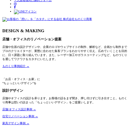
＞入居者様向け解約フォーム
Skip
to
content
DESIGN & MAKING
店舗・オフィスのリノベーション提案
店舗や住居の設計デザインや、企業のロゴやウェブサイトの制作、解析など、企画から制作まで
プロのクリエイターが、業態に合わせた集客プランをわかりやすく伝え、広めていくことを目的
に、日々課題に取り組んでいます。また、レーザー加工やガラスコーティングなど、ものづくり
を通してワクワクをカタチにいたします。
ものくり事例紹介 →
「お店・オフィス・お家」に
”ちょっといいデザイン”を
設計デザイン
店舗やオフィスの設計を承ります。お客様の話をまず聞き、押し付けずに引き出すこと。ものく
り商事は想いの詰まった「ちょっといいデザイン」をご提案いします。
店舗/オフィス設計事例 →
住宅リノベーション事例 →
家具デザイン事例 →