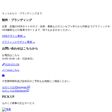
０→１からリ・ブランディングまで
制作・ブランディング
企業・店舗のWEBサイトやロゴ・名刺・看板などのコンセプト作りから印刷までグラフィックや
WEB解析などの集客サポートまで、何でもおまかせください。
WEBデザイン事例 →
グラフィックデザイン事例 →
お問い合わせはこちらから
お電話はこちら
10:00~18:00（水・日定休日）
0120-522-158
メールはこちら
※営業時間外及び定休日のご予約もお気軽にご相談ください。
ものくり公式Instagram
ものくり公式facebook
PICK UP
ものくり商事の主なサービス