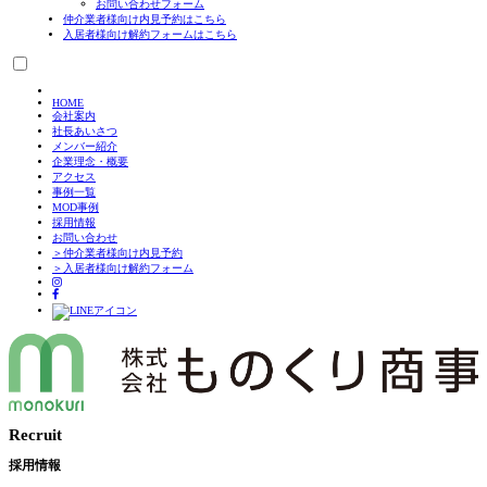
お問い合わせフォーム
仲介業者様向け
内見予約はこちら
入居者様向け
解約フォームはこちら
HOME
会社案内
社長あいさつ
メンバー紹介
企業理念・概要
アクセス
事例一覧
MOD事例
採用情報
お問い合わせ
＞仲介業者様向け内見予約
＞入居者様向け解約フォーム
Skip
to
Recruit
content
採用情報