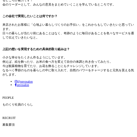
るところが魅力です！
会のリーダーとして、みんなの意見をまとめていくことを学んでいるところです。
この会社で実現したいことは何ですか？
来店されたお客様に「心地よい暮らしづくりのお手伝い」をこれからもしていきたいと思ってい
ます。
日々の暮らしが当たり前にあることはなく、奇跡のように毎日があることを色々なサービスを通
して伝えていきたいなと。
上記の想いを実現するための具体的取り組みは？
小さな幸せをたくさん作るようにしています。
例えば、絵を飾ったり、お米の食べ方を変えて自分の体調と向き合ってみたり。
今は観葉植物を育てたり、お花を飾ることにもチャレンジしています。
なるべく季節のものを暮らしの中に取り入れて、自然のパワーをチャージすると元気を貰える気
がします。
@onvosalon
onvosalon
PEOPLE
ものくり社員のくらし
RECRUIT
募集要項