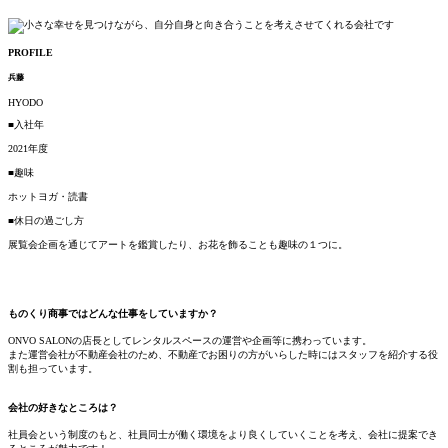
PROFILE
兵藤
HYODO
■入社年
2021年度
■趣味
ホットヨガ・読書
■休日の過ごし方
展覧会企画を通じてアートを鑑賞したり、お花を飾ることも趣味の１つに。
ものくり商事ではどんな仕事をしていますか？
ONVO SALONの店長としてレンタルスペースの運営や企画等に携わっています。
また運営会社が不動産会社のため、不動産でお困りの方がいらした時にはスタッフを紹介する役
割も担っています。
会社の好きなところは？
社員会という制度のもと、社員同士が働く環境をより良くしていくことを考え、会社に提案でき