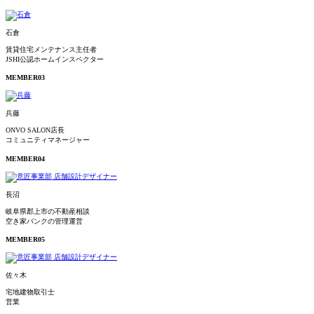
石倉
賃貸住宅メンテナンス主任者
JSHI公認ホームインスペクター
MEMBER
03
兵藤
ONVO SALON店長
コミュニティマネージャー
MEMBER
04
長沼
岐阜県郡上市の不動産相談
空き家バンクの管理運営
MEMBER
05
佐々木
宅地建物取引士
営業