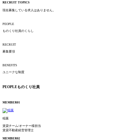
RECRUIT TOPICS
現在募集している求人はありません。
PEOPLE
ものくり社員のくらし
RECRUIT
募集要項
BENEFITS
ユニークな制度
PEOPLE
ものくり社員
MEMBER
01
稲葉
賃貸チーム/オーナー様担当
賃貸不動産経営管理士
MEMBER
02