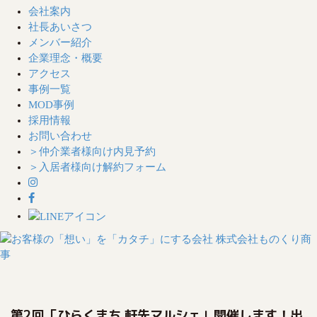
会社案内
社長あいさつ
メンバー紹介
企業理念・概要
アクセス
事例一覧
MOD事例
採用情報
お問い合わせ
＞仲介業者様向け内見予約
＞入居者様向け解約フォーム
S
k
i
第2回「ひらくまち 軒先マルシェ」開催します！出
p