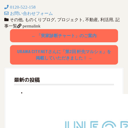
0120-522-158
お問い合わせフォーム
その他
,
ものくりブログ
,
プロジェクト
,
不動産
,
利活用
,
記
事一覧
permalink
P
←
「実家診断チャート」のご案内
o
URAWA CITY.NETさんに「第2回 軒先マルシェ」を
s
掲載していただきました！
→
t
n
最新の投稿
a
v
i
g