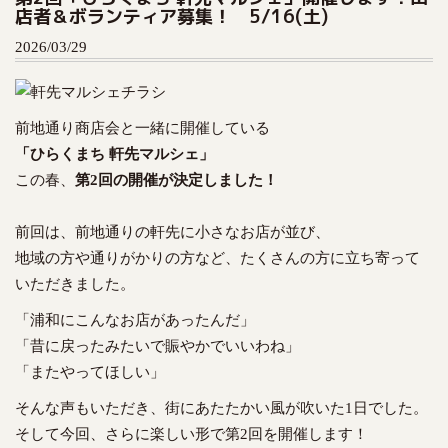
店者＆ボランティア募集！ 5/16(土)
t
o
2026/03/29
c
o
n
前地通り商店会と一緒に開催している
t
e
「ひらくまち 軒先マルシェ」
n
この春、
第2回の開催が決定しました！
t
前回は、前地通りの軒先に小さなお店が並び、
地域の方や通りがかりの方など、たくさんの方に立ち寄って
いただきました。
「浦和にこんなお店があったんだ」
「昔に戻ったみたいで賑やかでいいわね」
「またやってほしい」
そんな声もいただき、街にあたたかい風が吹いた1日でした。
そして今回、さらに楽しい形で第2回を開催します！