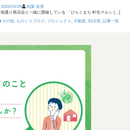
2026/03/29
稲葉 友香
前地通り商店会と一緒に開催している 「ひらくまち 軒先マルシ […]
その他
,
ものくりブログ
,
プロジェクト
,
不動産
,
利活用
,
記事一覧