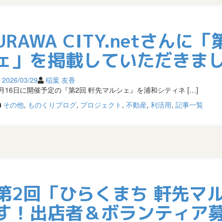
URAWA CITY.netさんに
ェ」を掲載していただきま
2026/03/29
稲葉 友香
5月16日に開催予定の『第2回 軒先マルシェ』を浦和シティネ […]
その他
,
ものくりブログ
,
プロジェクト
,
不動産
,
利活用
,
記事一覧
第2回「ひらくまち 軒先マ
す！出店者＆ボランティア募集