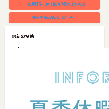
P
←
社員研修に伴う臨時休業のお知らせ
o
年末年始休業のお知らせ
→
s
t
最新の投稿
n
a
v
i
g
a
t
i