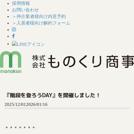
採用情報
お問い合わせ
＞仲介業者様向け内見予約
＞入居者様向け解約フォーム
S
k
i
『階段を登ろうDAY』を開催しました！
p
t
2025/12/01
2026/01/16
o
c
o
＊＊＊＊＊＊＊
n