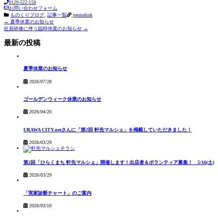
0120-522-158
お問い合わせフォーム
ものくりブログ
,
記事一覧
permalink
Post
←
夏季休業のお知らせ
社員研修に伴う臨時休業のお知らせ
→
navigation
最新の投稿
夏季休業のお知らせ
2026/07/28
ゴールデンウィーク休業のお知らせ
2026/04/20
URAWA CITY.netさんに「第2回 軒先マルシェ」を掲載していただきました！
2026/03/29
第2回「ひらくまち 軒先マルシェ」開催します！出店者＆ボランティア募集！ 5/16(土)
2026/03/29
「実家診断チャート」のご案内
2026/03/10