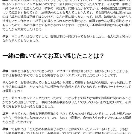
実はヘッドハンティングも多いのですが、全く興味がわかなかったんですよ。そんな中、早坂と
一緒にやりたいと思えたのは、早坂の「発想力」に惚れたからですかね。不動産鑑定は法律に基
づいて鑑定をするのですが、法律以外のことも考えてしまうんです。でも当時の社長に言われた
のは「坂本の対応は正解ではないけど、なんか腑に落ちるな」って。結局、法律がありながらも
辻褄をいかに合わせて、相手を納得させられるかが大事だなと。前職では色んな事を経験させて
もらったので、今の仕事にとても生かされていますね。とはいえ、不動産の実務は知らない素人
でしたから大変でしたけどね・・
早坂
マニュアルはないですしね。現場は常に一緒に行ってもらいましたし、色んな方と関わり
ながら学んでもらいました。
一緒に働いてみてお互い感じたことは？
早坂
坂本と仕事をしていて思うのは、アプローチ手法は違うけど、儲けるということよりも、
まずはお客様が求めていることを実現するというスタンスが同じだなということです。
そんな中で、お客様の求めていることは何かを見出して整理するのは私の役割。それを形にして
やり切るのは坂本、といったように役割分担が自然とできているので、仕事のパートナーとして
は最高ですね！
また、元々コンサルティングだけだったので、一から十まで様々な角度でお客様に関われること
ができたのは嬉しいですし、単純に不動産事業をやりたくてやっているわけではないので、その
考え方も坂本とは一緒だと感じました。
坂本
そうですね。自分も不動産売買がやりたくて入ったわけではないですし、お金を稼ぎたか
ったら、仲介会社に入ればいいですしね。ものくり商事が、自分の人生の中でプラスになる場所
だなと思ったわけです。
早坂
でも中には「こんなの不動産屋じゃない」と辞めていったメンバーもいました。うちは
「不動産事業者」ではあるけど「不動産屋」ではないので、なかなか理解されなかったかもしれ