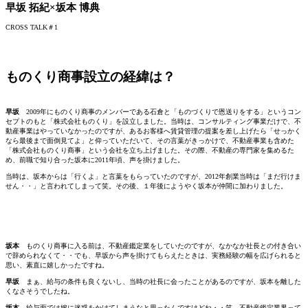
早坂 拓紀×坂本 博典
CROSS TALK＃1
ものくり商事設立の経緯は？
早坂
2009年にものくり商事のメンバーである石倉と「ものづくりで恩送りをする」というコン
セプトのもと「株式会社ものくり」を設立しました。当時は、コンサルティング事業だけで、不
動産事業はやっていなかったのですが、あるお客様へ賃貸管理の提案を差し上げたら「せっかく
なら最後まで面倒見てよ」と仰っていただいて、その言葉がきっかけで、不動産事業も含めた
「株式会社ものくり商事」という会社を立ち上げました。その際、不動産の専門家を集めるた
め、前職で知り合った坂本に2011年頃、声を掛けました。
当時は、坂本からは「行くよ」と言葉をもらっていたのですが、2012年創業当時は「まだ行けま
せん・・」と言われてしまって笑。その後、１年後にようやく坂本が仲間に加わりました。
坂本
ものくり商事に入る前は、不動産鑑定業をしていたのですが、なかなか社長との付き合い
で辞められなくて・・でも、早坂から声を掛けてもらえたときは、実務経験の幅を広げられると
思い、素直に嬉しかったですね。
早坂
まぁ、給与の条件も良くないし、当時の社長に会ったことがあるのですが、坂本を離した
くなさそうでしたね。
坂本
給与面では嫁に迷惑をかけてしまうなと思ったんですけどね・・笑。不動産鑑定業界って