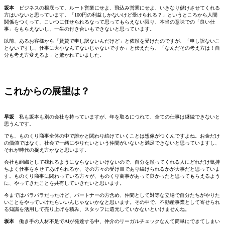
坂本
ビジネスの根底って、ルート営業にせよ、飛込み営業にせよ、いきなり儲けさせてくれる
方はいないと思っています。「100円の利益しかないけど受けられる？」というところから人間
関係をつくって、こいつに任せられるなって思ってもらえない限り、本当の意味での「良い仕
事」をもらえないし、一生の付き合いもできないと思っています。
以前、あるお客様から「賃貸で申し訳ないんだけど」と依頼を受けたのですが、「申し訳ないこ
とないですし、仕事に大小なんてないじゃないですか」と伝えたら、「なんだその考え方は！自
分も考え方変えるよ」と驚かれていました。
これからの展望は？
早坂
私も坂本も別の会社を持っていますが、年を取るにつれて、全ての仕事は継続できないと
思うんです。
でも、ものくり商事全体の中で誰かと関わり続けていくことは想像がつくんですよね。お金だけ
の価値ではなく、社会で一緒にやりたいという仲間がいないと満足できないと思っていますし、
それが時代の捉え方かなと思います。
会社も組織として残れるようにならないといけないので、自分を頼ってくれる人にどれだけ気持
ちよく仕事をさせてあげられるか、その方々の受け皿であり続けられるかが大事だと思っていま
す。ものくり商事に関わっている方々が、ものくり商事があって良かったと思ってもらえるよう
に、やってきたことを共有していきたいと思います。
今まではバラバラだったけど、パートナーの方含め、仲間として対等な立場で自分たちがやりた
いことをやっていけたらいいんじゃないかなと思います。その中で、不動産事業として寄せられ
る知識を活用して売り上げを積み、スタッフに還元していかないといけませんね。
坂本
働き手の人材不足でAIが発達する中、仲介のリーガルチェックなんて簡単にできてしまい