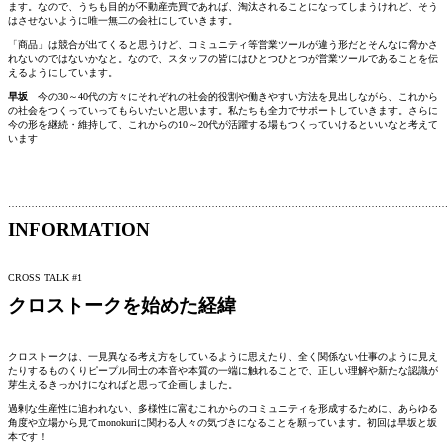
ます。なので、うちも目的が不動産売買であれば、淘汰されることになってしまうけれど、そう
はさせないように唯一無二の会社にしていきます。
「商品」は競合が出てくると思うけど、コミュニティ等営業ツールが違う形だとそんなに脅かさ
れないのではないかなと。なので、スタッフの皆にはひとつひとつが営業ツールであることを伝
えるようにしています。
早坂
今の30～40代の方々にそれぞれの社会的役割や働きやすい方法を見出しながら、これから
の社会をつくっていってもらいたいと思います。私たちも全力でサポートしていきます。さらに
今の形を継続・維持して、これからの10～20代が活躍する場もつくっていけるといいなと考えて
います
……………………………………………………………………………………………………………………
INFORMATION
CROSS TALK #1
クロストークを始めた経緯
クロストークは、一見異なる考え方をしているように思えたり、全く関係ない仕事のように見え
たりするものくりピープル同士の本音や本質の一端に触れることで、正しい理解や新たな認識が
芽生えるきっかけになればと思って企画しました。
過剰な生産性に追われない、多様性に富むこれからのコミュニティを形成するために、あらゆる
角度や立場から見てmonokuriに関わる人々の気づきになることを願っています。初回は早坂と坂
本です！