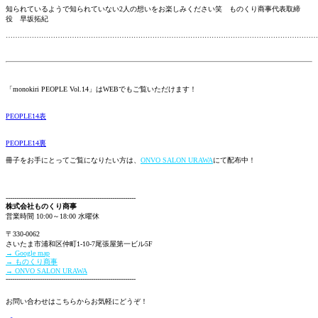
知られているようで知られていない2人の想いをお楽しみください笑 ものくり商事代表取締
役 早坂拓紀
……………………………………………………………………………………………………………………
「monokiri PEOPLE Vol.14」はWEBでもご覧いただけます！
PEOPLE14表
PEOPLE14裏
冊子をお手にとってご覧になりたい方は、
ONVO SALON URAWA
にて配布中！
-------------------------------------------------------------
株式会社ものくり商事
営業時間 10:00～18:00 水曜休
〒330-0062
さいたま市浦和区仲町1-10-7尾張屋第一ビル5F
→ Google map
→ ものくり商事
→ ONVO SALON URAWA
-------------------------------------------------------------
お問い合わせはこちらからお気軽にどうぞ！