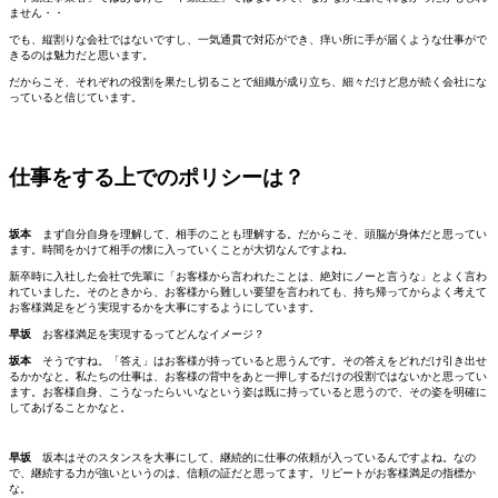
ません・・
でも、縦割りな会社ではないですし、一気通貫で対応ができ、痒い所に手が届くような仕事がで
きるのは魅力だと思います。
だからこそ、それぞれの役割を果たし切ることで組織が成り立ち、細々だけど息が続く会社にな
っていると信じています。
仕事をする上でのポリシーは？
坂本
まず自分自身を理解して、相手のことも理解する。だからこそ、頭脳が身体だと思ってい
ます。時間をかけて相手の懐に入っていくことが大切なんですよね。
新卒時に入社した会社で先輩に「お客様から言われたことは、絶対にノーと言うな」とよく言わ
れていました。そのときから、お客様から難しい要望を言われても、持ち帰ってからよく考えて
お客様満足をどう実現するかを大事にするようにしています。
早坂
お客様満足を実現するってどんなイメージ？
坂本
そうですね。「答え」はお客様が持っていると思うんです。その答えをどれだけ引き出せ
るかかなと。私たちの仕事は、お客様の背中をあと一押しするだけの役割ではないかと思ってい
ます。お客様自身、こうなったらいいなという姿は既に持っていると思うので、その姿を明確に
してあげることかなと。
早坂
坂本はそのスタンスを大事にして、継続的に仕事の依頼が入っているんですよね。なの
で、継続する力が強いというのは、信頼の証だと思ってます。リピートがお客様満足の指標か
な。