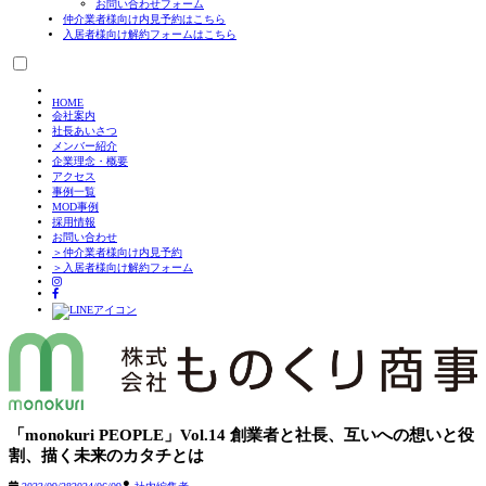
お問い合わせフォーム
仲介業者様向け
内見予約はこちら
入居者様向け
解約フォームはこちら
HOME
会社案内
社長あいさつ
メンバー紹介
企業理念・概要
アクセス
事例一覧
MOD事例
採用情報
お問い合わせ
＞仲介業者様向け内見予約
＞入居者様向け解約フォーム
Skip
to
「monokuri PEOPLE」Vol.14 創業者と社長、互いへの想いと役
content
割、描く未来のカタチとは