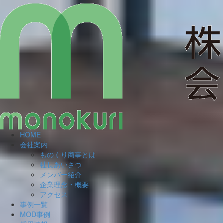
HOME
会社案内
ものくり商事とは
社長あいさつ
メンバー紹介
企業理念・概要
アクセス
事例一覧
MOD事例