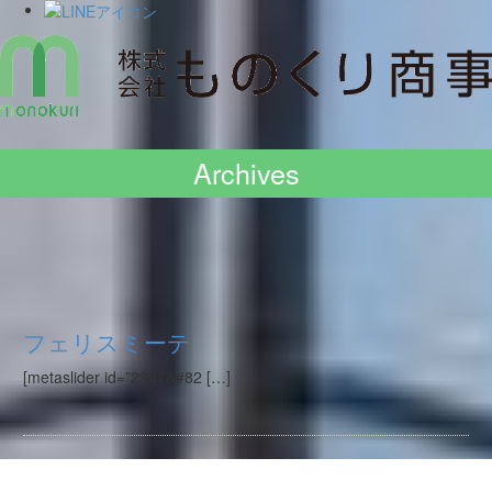
Skip
to
Archives
content
フェリスミーテ
[metaslider id=”2347&#82 […]