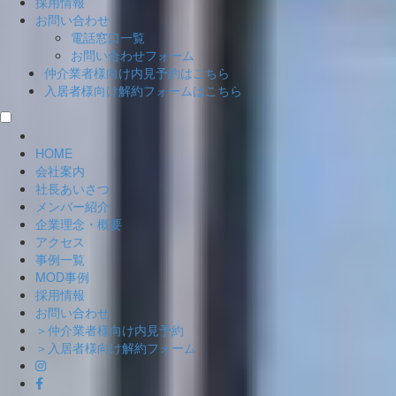
採用情報
お問い合わせ
電話窓口一覧
お問い合わせフォーム
仲介業者様向け
内見予約はこちら
入居者様向け
解約フォームはこちら
HOME
会社案内
社長あいさつ
メンバー紹介
企業理念・概要
アクセス
事例一覧
MOD事例
採用情報
お問い合わせ
＞仲介業者様向け内見予約
＞入居者様向け解約フォーム