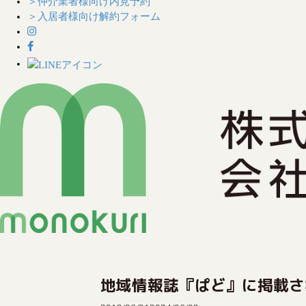
＞仲介業者様向け内見予約
＞入居者様向け解約フォーム
S
k
i
地域情報誌『ぱど』に掲載さ
p
t