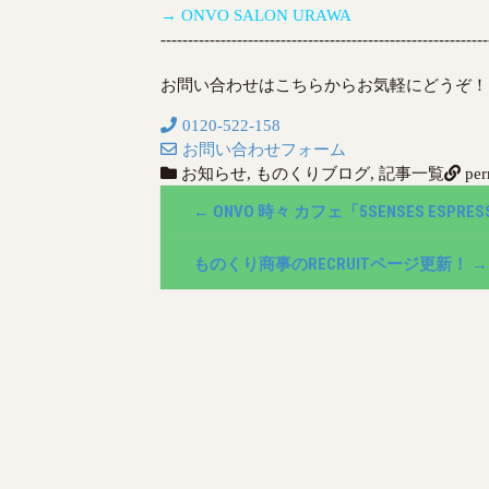
→ ONVO SALON URAWA
------------------------------------------------------------
お問い合わせはこちらからお気軽にどうぞ！
0120-522-158
お問い合わせフォーム
お知らせ
,
ものくりブログ
,
記事一覧
per
P
←
ONVO 時々 カフェ「5SENSES ESPRE
o
ものくり商事のRECRUITページ更新！
→
s
t
n
a
v