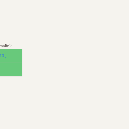
-
malink
SSO」