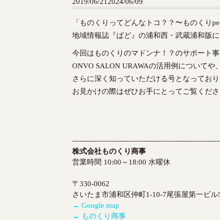
2019/06/21
2024/06/09
o
c
「ものくりってどんなトコ？？〜ものくりpeo
o
地域情報誌『ぱど』の浦和西・武蔵浦和版に
n
t
今回はものくりのマドンナ！？のサポート事
e
ONVO SALON URAWAの活用例につい
n
さらに深く知っていただける号となっており
t
お見かけの際はぜひお手にとってご覧くださ
------------------------------------------------------------
株式会社ものくり商事
営業時間 10:00～18:00 水曜休
〒330-0062
さいたま市浦和区仲町1-10-7尾張屋第一ビル5
→ Google map
→ ものくり商事