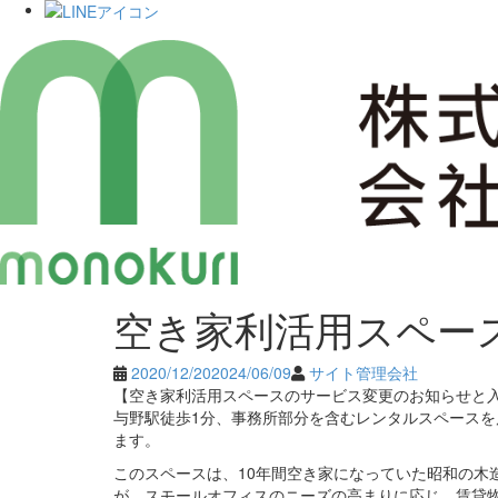
Skip
空き家利活用スペース、
to
content
2020/12/20
2024/06/09
サイト管理会社
【空き家利活用スペースのサービス変更のお知らせと
与野駅徒歩1分、事務所部分を含むレンタルスペース
ます。
このスペースは、10年間空き家になっていた昭和の木
が、スモールオフィスのニーズの高まりに応じ、賃貸