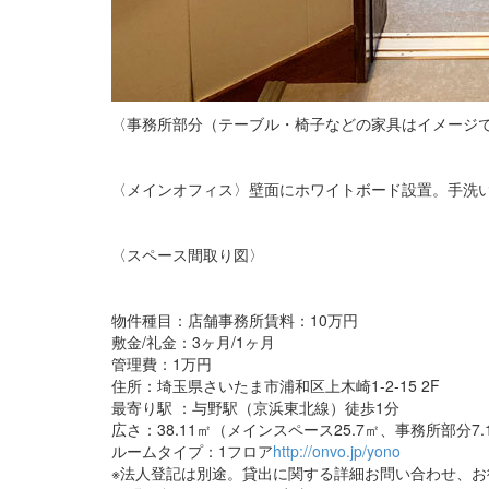
〈事務所部分（テーブル・椅子などの家具はイメージ
〈メインオフィス〉壁面にホワイトボード設置。手洗
〈スペース間取り図〉
物件種目：店舗事務所賃料：10万円
敷金/礼金：3ヶ月/1ヶ月
管理費：1万円
住所：埼玉県さいたま市浦和区上木崎1-2-15 2F
最寄り駅 ：与野駅（京浜東北線）徒歩1分
広さ：38.11㎡（メインスペース25.7㎡、事務所部分7.
ルームタイプ：1フロア
http://onvo.jp/yono
※法人登記は別途。貸出に関する詳細お問い合わせ、お