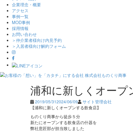
企業理念・概要
アクセス
事例一覧
MOD事例
採用情報
お問い合わせ
＞仲介業者様向け内見予約
＞入居者様向け解約フォーム
Skip
浦和に新しくオープ
to
content
2019/05/31
2024/06/09
サイト管理会社
【浦和に新しくオープンする飲食店】
ものくり商事から徒歩５分
新たにオープンする飲食店の什器を
弊社意匠部が担当致しました