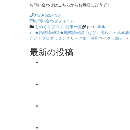
お問い合わせはこちらからお気軽にどうぞ！
0120-522-158
お問い合わせフォーム
ものくりブログ
,
記事一覧
permalink
Post
←
★掲載情報01★地域情報誌『ぱど』浦和西・武蔵浦
こどもプログラミングサークル「浦和マイクラ部」
→
navigation
最新の投稿