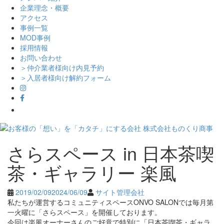
企業理念・概要
アクセス
事例一覧
MOD事例
採用情報
お問い合わせ
＞仲介業者様向け内見予約
＞入居者様向け解約フォーム
Skip
さらスペース in 日本茶喫
to
content
茶・ギャラリー 楽風
2019/02/09
2024/06/09
サイト管理会社
私たちが運営するコミュニティスペースONVO SALONでは毎月第
一火曜に「さらスペース」を開催しております。
今回は楽風オーナーさんのご好意で特別に「日本茶喫茶・ギャラ