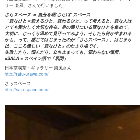
リー 楽風」さんで行いました！
さらスペース ＝ 自分を晒(さら)す スペース
「変なひと＝変えるひと、変わるひと」って考えると、変な人は
とても愛おしく大切な存在。身の回りにいる変なひとを集めて、
大切に、じっくり温めて見守ってみよう。そしたら何か生まれる
かも。って、感じではじまったのが「さらスペース」。はじまり
は、こころ優しい「変なひと」のたまり場です。
失敗したり、悩んだり、立ち止まっても、変わらない場所。
※SALA = スペイン語で「居間」
日本茶喫茶・ギャラリー 楽風さん
http://rafu-urawa.com/
さらスペース
http://sala-space.com/