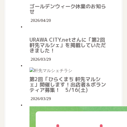
a
ゴールデンウィーク休業のお知ら
せ
t
2026/04/20
i
o
URAWA CITY.netさんに「第2回
軒先マルシェ」を掲載していただ
n
きました！
2026/03/29
第2回「ひらくまち 軒先マルシ
ェ」開催します！出店者＆ボラン
ティア募集！ 5/16(土)
2026/03/29