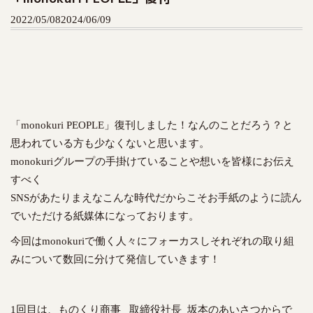
t
2022/05/08
2024/06/09
o
c
o
n
t
e
n
「monokuri PEOPLE」復刊しました！なんのことだろう？と
t
思われている方も少なくないと思います。
monokuriグループの手掛けていることや想いを皆様にお伝え
すべく
SNSがあたりまえなこんな時代だからこそお手紙のように読ん
でいただける紙媒体になっております。
今回はmonokuriで働く人々にフォーカスしそれぞれの取り組
みについて数回に分けて発信していきます！
1回目は、ものくり商事 取締役社長 坂本のあいさつからで