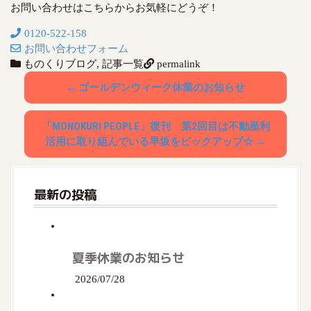
お問い合わせはこちらからお気軽にどうぞ！
0120-522-158
お問い合わせフォーム
ものくりブログ
,
記事一覧
permalink
P
←
ゴールデンウィーク休業のお知らせ
o
「MONOKURI PEOPLE」復刊 第2回目は不動産利
s
活用に取り組んでいる早坂をピックアップ☆
→
t
n
最新の投稿
a
v
夏季休業のお知らせ
i
2026/07/28
g