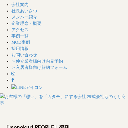
会社案内
社長あいさつ
メンバー紹介
企業理念・概要
アクセス
事例一覧
MOD事例
採用情報
お問い合わせ
＞仲介業者様向け内見予約
＞入居者様向け解約フォーム
S
k
i
「monokuri PEOPLE」復刊
p