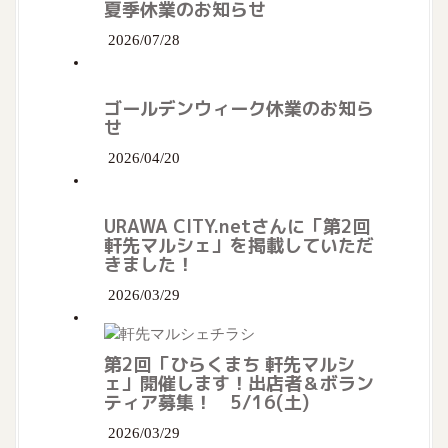
v
夏季休業のお知らせ
i
2026/07/28
g
ゴールデンウィーク休業のお知ら
a
せ
t
2026/04/20
i
URAWA CITY.netさんに「第2回
o
軒先マルシェ」を掲載していただ
きました！
n
2026/03/29
第2回「ひらくまち 軒先マルシ
ェ」開催します！出店者＆ボラン
ティア募集！ 5/16(土)
2026/03/29