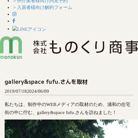
＞仲介業者様向け内見予約
＞入居者様向け解約フォーム
S
k
i
gallery&space fufu.さんを取材
p
t
2019/07/18
2024/06/09
o
c
私たちは、制作中のWEBメディアの取材のため、浦和の住宅
o
街の中に佇む、gallery&space fufu.さんを訪ねました！
n
t
e
n