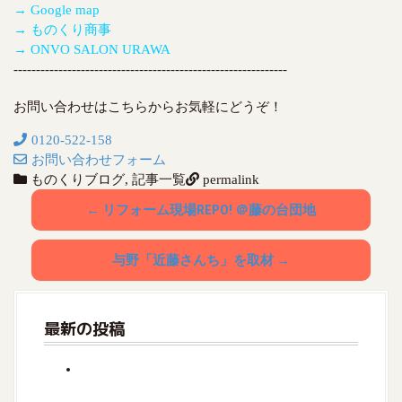
→ Google map
→ ものくり商事
→ ONVO SALON URAWA
-------------------------------------------------------------
お問い合わせはこちらからお気軽にどうぞ！
0120-522-158
お問い合わせフォーム
ものくりブログ
,
記事一覧
permalink
P
←
リフォーム現場REPO! ＠藤の台団地
o
与野「近藤さんち」を取材
→
s
t
最新の投稿
n
a