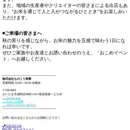
また、地域の生産者やクリエイターの皆さまによる出店もあ
り、“お米を通じて人と人がつながるひととき”をお楽しみい
ただけます。
◾️
️ご来場の皆さまへ
秋の実りを感じながら、お米の魅力を五感で味わう1日にな
れば幸いです。
ぜひご家族やお友達とお誘い合わせのうえ、「おこめイベン
ト」へお越しください。
-------------------------------------------------------------
株式会社ものくり商事
営業時間 10:00～18:00 水曜休
〒330-0062
さいたま市浦和区仲町1-10-7尾張屋第一ビル5F
→ Google map
→ ものくり商事
→ ONVO SALON URAWA
-------------------------------------------------------------
お問い合わせはこちらからお気軽にどうぞ！
0120-522-158
お問い合わせフォーム