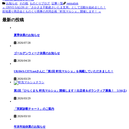
お知らせ
,
その他
,
ものくりブログ
,
記事一覧
permalink
Post
←
ONVO SALON が「さかさま不動産さいたま支局」として活動を始めました！
前地通り商店会とものくり商事の共同企画「軒先マルシェ」開催します！
→
navigation
最新の投稿
夏季休業のお知らせ
2026/07/28
ゴールデンウィーク休業のお知らせ
2026/04/20
URAWA CITY.netさんに「第2回 軒先マルシェ」を掲載していただきました！
2026/03/29
第2回「ひらくまち 軒先マルシェ」開催します！出店者＆ボランティア募集！ 5/16(土)
2026/03/29
「実家診断チャート」のご案内
2026/03/10
年末年始休業のお知らせ