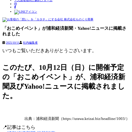
＞入居者様向け解約フォーム
Skip
to
「おこめイベント」が浦和経済新聞・Yahoo!ニュースに掲載さ
content
れました
2025/10/11
社内編集者
いつもご覧いただきありがとうございます。
このたび、10月12日（日）に開催予定
の「おこめイベント」が、浦和経済新
聞及びYahoo!ニュースに掲載されまし
た。
出典：浦和経済新聞（https://urawa.keizai.biz/headline/1003/）
📍記事はこちら