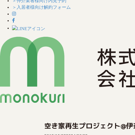
＞仲介業者様向け内見予約
＞入居者様向け解約フォーム
S
k
i
空き家再生プロジェクト@伊
p
t