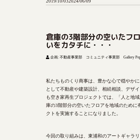
2019/10/03
2024/06/09
o
c
o
n
t
倉庫の3階部分の空いたフ
e
いをカタチに・・・
n
t
企画: 不動産事業部 コミュニティ事業部 Gallery Pep
私たちものくり商事は、豊かな心で穏やかに
として不動産や建築設計、相続相談、デザイ
も空き家再生プロジェクトでは、「人と地域
庫の3階部分の空いたフロアを地域のために
クトを実施することになりました。
今回の取り組みは、東浦和のアートギャラリー「