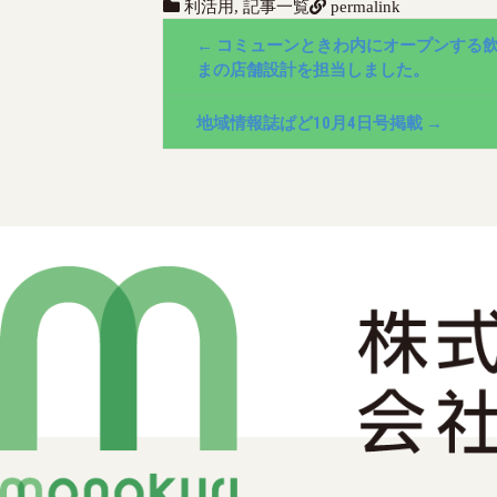
利活用
,
記事一覧
permalink
P
←
コミューンときわ内にオープンする
o
まの店舗設計を担当しました。
s
地域情報誌ぱど10月4日号掲載
→
t
n
a
v
i
g
a
t