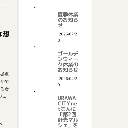
夏季休業
のお知ら
せ
な想
2026/07/2
8
ゴールデ
ンウィー
ク休業の
お知らせ
を拠点
2026/04/2
なかで
0
ある倉
ジェ
URAWA
CITY.ne
tさんに
「第2回
軒先マル
シェ」を
ペー