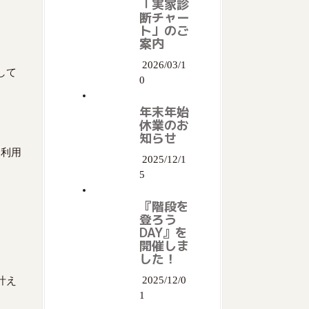
「実家診
断チャー
ト」のご
案内
2026/03/1
して
0
年末年始
休業のお
知らせ
う利用
2025/12/1
5
『階段を
登ろう
DAY』を
開催しま
した！
2025/12/0
叶え
1