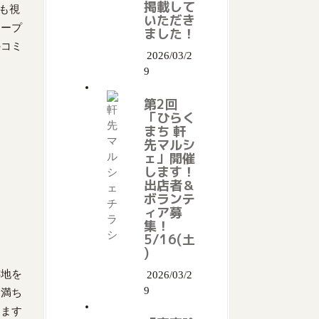
掲載して
をも視
いただき
オープ
ました！
のコミ
2026/03/2
9
第2回
「ひらく
まち 軒
先マルシ
ェ」開催
します！
出店者＆
ボランテ
ィア募
集！
5/16(土
)
跡地を
2026/03/2
9
に満ち
ります