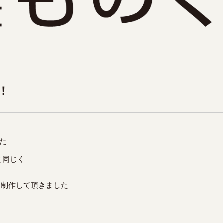
！
た
Aと同じく
eを制作して頂きました