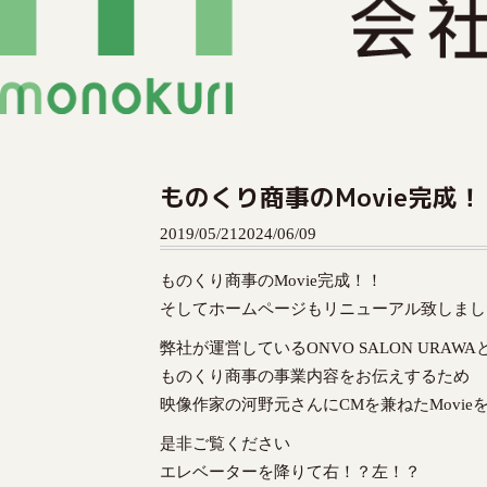
S
k
i
ものくり商事のMovie完成！
p
t
2019/05/21
2024/06/09
o
c
ものくり商事のMovie完成！！
o
そしてホームページもリニューアル致しまし
n
t
弊社が運営しているONVO SALON URAW
e
ものくり商事の事業内容をお伝えするため
n
映像作家の河野元さんにCMを兼ねたMovi
t
是非ご覧ください
エレベーターを降りて右！？左！？