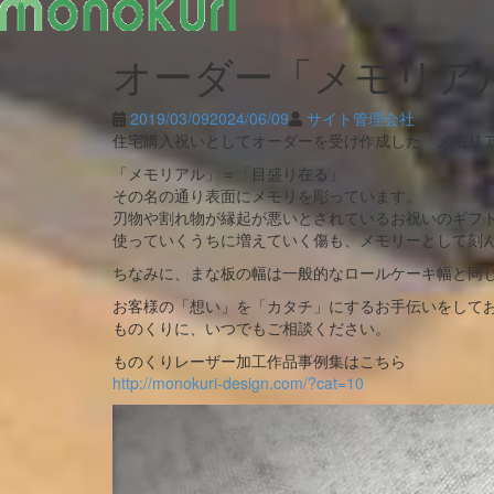
Skip
オーダー「メモリア
to
content
2019/03/09
2024/06/09
サイト管理会社
住宅購入祝いとしてオーダーを受け作成した「メモリ
「メモリアル」＝「目盛り在る」
その名の通り表面にメモリを彫っています。
刃物や割れ物が縁起が悪いとされているお祝いのギフ
使っていくうちに増えていく傷も、メモリーとして刻
ちなみに、まな板の幅は一般的なロールケーキ幅と同
お客様の「想い」を「カタチ」にするお手伝いをして
ものくりに、いつでもご相談ください。
ものくりレーザー加工作品事例集はこちら
http://monokuri-design.com/?cat=10