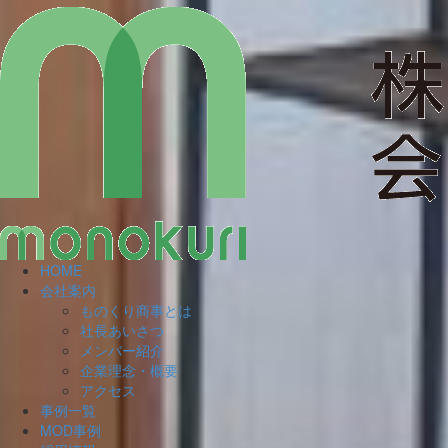
HOME
会社案内
ものくり商事とは
社長あいさつ
メンバー紹介
企業理念・概要
アクセス
事例一覧
MOD事例