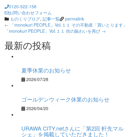
0120-522-158
お問い合わせフォーム
ものくりブログ
,
記事一覧
permalink
Post
←
「monokuri PEOPLE」Vol.１１ その不動産「買いとります」
「monokuri PEOPLE」Vol.１１ 街の賑わいを再び
→
navigation
最新の投稿
夏季休業のお知らせ
2026/07/28
ゴールデンウィーク休業のお知らせ
2026/04/20
URAWA CITY.netさんに「第2回 軒先マル
シェ」を掲載していただきました！