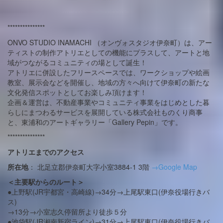
***************
ONVO STUDIO INAMACHI （オンヴォスタジオ伊奈町）は、アー
ティストの制作アトリエとしての機能にプラスして、アートと地
域がつながるコミュニティの場として誕生！
アトリエに併設したフリースペースでは、ワークショップや絵画
教室、展示会などを開催し、地域の方々へ向けて伊奈町の新たな
文化発信スポットとしてお楽しみ頂けます！
企画＆運営は、不動産事業やコミュニティ事業をはじめとした暮
らしにまつわるサービスを展開している株式会社ものくり商事
と、東浦和のアートギャラリー「Gallery Pepin」です。
***************
アトリエまでのアクセス
所在地
： 北足立郡伊奈町大字小室3884-1 3階
→Google Map
＜主要駅からのルート＞
●上野駅(JR宇都宮・高崎線)→34分→上尾駅東口(伊奈役場行きバ
ス)
→13分→小室志久停留所より徒歩５分
●池袋駅(JR湘南新宿ライン)→31分→上尾駅東口(伊奈役場行きバ