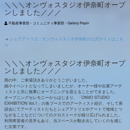
＼＼＼オンヴォスタジオ伊奈町オープ
ンしました／／／
不動産事業部・コミュニティ事業部・Gallery Pepin
→
シェアアトリエ・オンヴォスタジオ伊奈町の公式サイトはこち
ら
＼＼＼オンヴォスタジオ伊奈町オープ
ンしました／／／
雨の中、ご来場頂きありがとうございました。
縮小イベントとなってしまいましたが、オーナー様や出展アーテ
ィストと共に無事にオープニングを迎えることができました。
オープニングセレモニーからはじまり、「ONVO STUDIO
EXHIBITION Vol.1」の各ブースでのアーティスト紹介、そして座
談会にてアーティストたちとシェアアトリエやアートで地域とつ
ながることなどについてのクロストークが繰り広げられました。
利用希望者の見学もあり、当スペースが動き出していくのを感じ
た次第です。