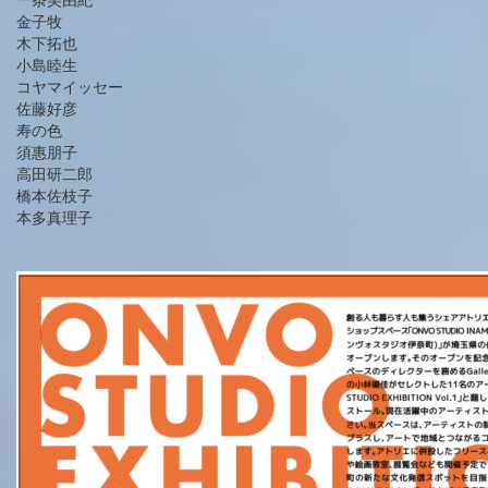
金子牧
木下拓也
小島睦生
コヤマイッセー
佐藤好彦
寿の色
須惠朋子
高田研二郎
橋本佐枝子
本多真理子