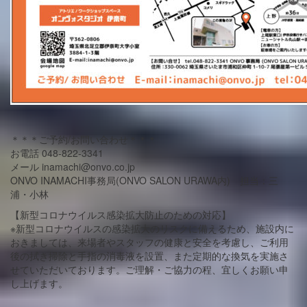
＊＊＊ご予約/お問い合わせ＊＊＊
お電話 048-822-3341
メール inamachi@onvo.co.jp
ONVO INAMACHI事務局(ONVO SALON URAWA内) 担当：三
浦・小林
【新型コロナウイルス感染拡大防止のための対応】
※新型コロナウイルスの感染拡大のリスクに備えるため、施設内に
おきましては、来場者やスタッフの健康と安全を考慮し、ご利用
後の拭き掃除と手指の消毒液を設置、また定期的な換気を実施さ
せていただいております。ご理解・ご協力の程、宜しくお願い申
し上げます。