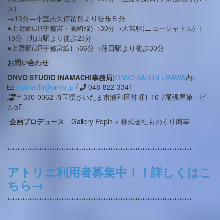
ス)
→13分→小室志久停留所より徒歩５分
●上野駅(JR宇都宮・高崎線)→30分→大宮駅(ニューシャトル)→
15分→丸山駅より徒歩20分
●上野駅(JR宇都宮線)→36分→蓮田駅より徒歩30分
お問い合わせ
ONVO STUDIO INAMACHI事務局
(
ONVO SALON URAWA
内)
inamachi@onvo.jp
/
048-822-3341
〒330-0062 埼玉県さいたま市浦和区仲町1-10-7尾張屋第一ビ
ル5F
企画プロデュース
Gallery Pepin × 株式会社ものくり商事
***************************************************************************
アトリエ利用者募集中！！詳しくはこ
ちら→
***************************************************************************