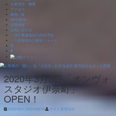
企業理念・概要
アクセス
事例一覧
MOD事例
採用情報
お問い合わせ
＞仲介業者様向け内見予約
＞入居者様向け解約フォーム
Skip
2020年3月8日「オンヴォ
to
content
スタジオ伊奈町」
OPEN！
2020/03/11
2024/06/09
サイト管理会社