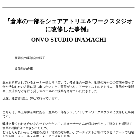
『倉庫の一部をシェアアトリエ＆ワークスタジオ
に改修した事例』
ONVO STUDIO INAMACHI
展示会の座談会の様子
改修前の倉庫
倉庫を所有されているオーナー様より「空いている倉庫の一部を、地域の方やこの空間を使って
何か活動したい方達に貸し出したい」とご要望があり、アーティストのアトリエ、展示会や撮影
会、交流会などを行う貸しスペースのご提案をさせていただきました。
現在、運営管理は、弊社で行っています。
こちらは、埼玉県伊奈町にある、倉庫の一部をシェアアトリエ＆ワークスタジオに改修した事例
です。
弊社と長くお付き合いをさせていただいているオーナーさんが収益物件として購入した3階建て
倉庫の3階部分に空きが出たため、
どうしたら良いかとご相談を受け、地域の方が集い、アーティストが制作できる「アートで地域
と繋がるコミュニティの場」としてご提案し改修。