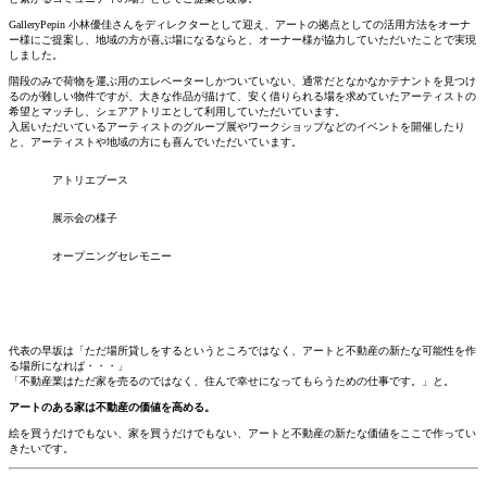
GalleryPepin 小林優佳さんをディレクターとして迎え、アートの拠点としての活用方法をオーナ
ー様にご提案し、地域の方が喜ぶ場になるならと、オーナー様が協力していただいたことで実現
しました。
階段のみで荷物を運ぶ用のエレベーターしかついていない、通常だとなかなかテナントを見つけ
るのが難しい物件ですが、大きな作品が描けて、安く借りられる場を求めていたアーティストの
希望とマッチし、シェアアトリエとして利用していただいています。
入居いただいているアーティストのグループ展やワークショップなどのイベントを開催したり
と、アーティストや地域の方にも喜んでいただいています。
アトリエブース
展示会の様子
オープニングセレモニー
代表の早坂は「ただ場所貸しをするというところではなく、アートと不動産の新たな可能性を作
る場所になれば・・・」
「不動産業はただ家を売るのではなく、住んで幸せになってもらうための仕事です。」と。
アートのある家は不動産の価値を高める。
絵を買うだけでもない、家を買うだけでもない、アートと不動産の新たな価値をここで作ってい
きたいです。