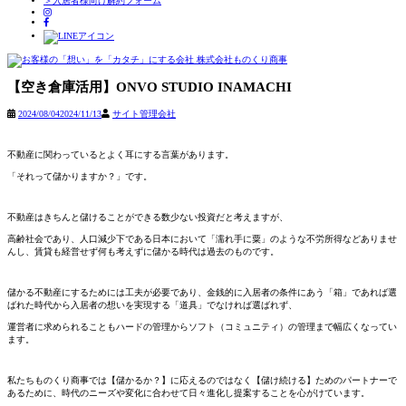
＞入居者様向け解約フォーム
Skip
to
【空き倉庫活用】ONVO STUDIO INAMACHI
content
2024/08/04
2024/11/13
サイト管理会社
不動産に関わっているとよく耳にする言葉があります。
「それって儲かりますか？」です。
不動産はきちんと儲けることができる数少ない投資だと考えますが、
高齢社会であり、人口減少下である日本において「濡れ手に粟」のような不労所得などありませ
んし、賃貸も経営せず何も考えずに儲かる時代は過去のものです。
儲かる不動産にするためには工夫が必要であり、金銭的に入居者の条件にあう「箱」であれば選
ばれた時代から入居者の想いを実現する「道具」でなければ選ばれず、
運営者に求められることもハードの管理からソフト（コミュニティ）の管理まで幅広くなってい
ます。
私たちものくり商事では【儲かるか？】に応えるのではなく【儲け続ける】ためのパートナーで
あるために、時代のニーズや変化に合わせて日々進化し提案することを心がけています。