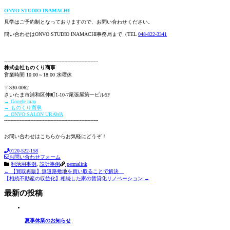
ONVO STUDIO INAMACHI
見学はご予約制となっておりますので、お問い合わせください。
問い合わせはONVO STUDIO INAMACHI事務局まで（TEL
048-822-3341
-------------------------------------------------------------
株式会社ものくり商事
営業時間 10:00～18:00 水曜休
〒330-0062
さいたま市浦和区仲町1-10-7尾張屋第一ビル5F
→ Google map
→ ものくり商事
→ ONVO SALON URAWA
-------------------------------------------------------------
お問い合わせはこちらからお気軽にどうぞ！
0120-522-158
お問い合わせフォーム
利活用事例
,
設計事例
permalink
Post
←
【買取再販】無道路敷地を買い取ることで解決
【相続不動産の収益化】相続した家の賃貸化リノベーション
→
navigation
最新の投稿
夏季休業のお知らせ