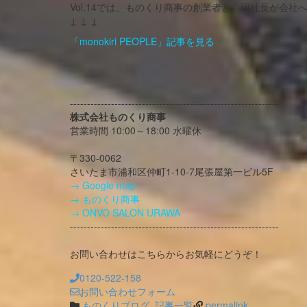
Vol.14では、ものくり商事の創業者と、現社長が会社
↓ ↓ ↓
「monokiri PEOPLE」記事を見る
-------------------------------------------------------------
株式会社ものくり商事
営業時間 10:00～18:00 水曜休
〒330-0062
さいたま市浦和区仲町1-10-7尾張屋第一ビル5F
→ Google map
→ ものくり商事
→ ONVO SALON URAWA
-------------------------------------------------------------
お問い合わせはこちらからお気軽にどうぞ！
0120-522-158
お問い合わせフォーム
ものくりブログ
,
記事一覧
permalink