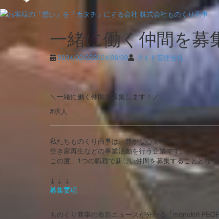
Skip
一緒に働く仲間を募
to
content
2024/02/02
2024/06/09
サイト管理会社
＼一緒に働く仲間を募集します！／
#求人
私たちものくり商事は、豊かな心で穏やかに暮らす人
空き家再生などの事業活動を行う企業です。
この度、1つの職種で新しい仲間を募集することとな
↓ ↓ ↓
募集要項
ものくり商事の最新ニュースが分かる「monokiri P