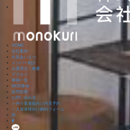
HOME
会社案内
社長あいさつ
メンバー紹介
企業理念・概要
アクセス
事例一覧
MOD事例
採用情報
お問い合わせ
＞仲介業者様向け内見予約
＞入居者様向け解約フォーム